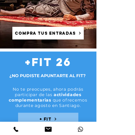
compra tus entradas
+FIT 26
¿NO PUDISTE APUNTARTE AL FIT?
No te preocupes, ahora podrás
participar de las
actividades
complementarias
que ofrecemos
durante agosto en Santiago.
+ FIT