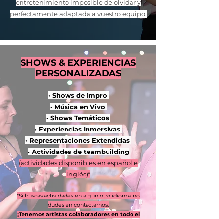
entretenimiento imposible de olvidar y
perfectamente adaptada a vuestro equipo.
SHOWS & EXPERIENCIAS
PERSONALIZADAS
· Shows de Impro
· Música en Vivo
· Shows Temáticos
· Experiencias Inmersivas
· Representaciones Extendidas
· Actividades de teambuilding
(actividades disponibles en español e
inglés)*
*Si buscas actividades en algún otro idioma, no
dudes en contactarnos.
¡Tenemos artistas colaboradores en todo el