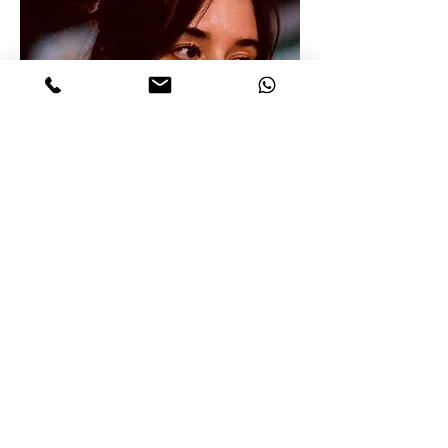
CELIA
MORALES
ACTRIZ
Celia se dedica al derecho, está habituada a
negociar en entornos intensos y a resolver
conflictos a contrarreloj. Su trabajo la lleva de
un lado a otro del mapa, tanto, que por las